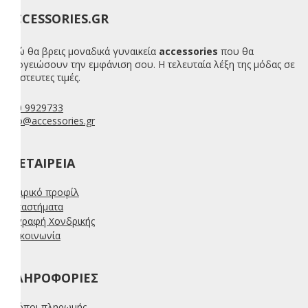
ACCESSORIES.GR
Εδώ θα βρεις μοναδικά γυναικεία
accessories
που θα
απογειώσουν την εμφάνιση σου. Η τελευταία λέξη της μόδας σε
απίστευτες τιμές.
210 9929733
info@accessories.gr
H ΕΤΑΙΡΕΊΑ
Εταιρικό προφίλ
Καταστήματα
Εγγραφή Χονδρικής
Επικοινωνία
ΠΛΗΡΟΦΟΡΊΕΣ
Τρόποι πληρωμής