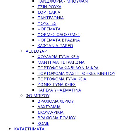
ΠΑΝΩΦΌΡΙΑ - ΜΠΟΥΦΆΝ
ΤΖΙΝ ΡΟΎΧΑ
ΣΟΡΤΣΆΚΙΑ
ΠΑΝΤΕΛΌΝΙΑ
ΦΟΎΣΤΕΣ
ΦΟΡΈΜΑΤΑ
ΦΌΡΜΕΣ ΟΛΌΣΩΜΕΣ
ΦΟΡΈΜΑΤΑ ΒΡΑΔΙΝΆ
ΚΑΦΤΆΝΙΑ ΠΑΡΕΌ
ΑΞΕΣΟΥΑΡ
ΦΟΥΛΆΡΙΑ ΓΥΝΑΙΚΕΊΑ
ΜΑΝΤΉΛΙΑ ΤΕΤΡΆΓΩΝΑ
ΠΟΡΤΟΦΟΛΆΚΙΑ ΨΙΛΏΝ ΜΙΚΡΆ
ΠΟΡΤΟΦΌΛΙΑ ΧΙΑΣΤΊ - ΘΉΚΕΣ ΚΙΝΗΤΟΎ
ΠΟΡΤΟΦΌΛΙΑ ΓΥΝΑΙΚΕΊΑ
ΖΏΝΕΣ ΓΥΝΑΙΚΕΊΕΣ
ΚΑΠΈΛΑ ΥΦΑΣΜΆΤΙΝΑ
ΦΟ ΜΠΙΖΟΥ
ΒΡΑΧΙΌΛΙΑ ΧΕΡΙΟΎ
ΔΑΧΤΥΛΊΔΙΑ
ΣΚΟΥΛΑΡΊΚΙΑ
ΒΡΑΧΙΌΛΙΑ ΠΟΔΙΟΎ
ΚΟΛΙΈ
ΚΑΤΑΣΤΉΜΑΤΑ