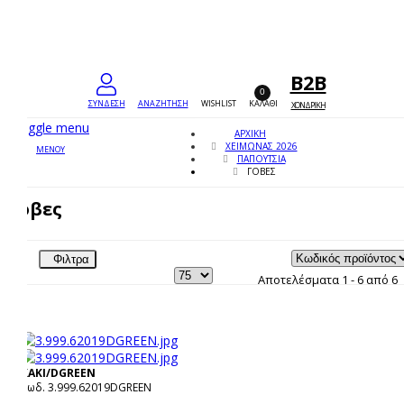
διού
B2B
0
ΣΥΝΔΕΣΗ
ΑΝΑΖΗΤΗΣΗ
WISHLIST
ΚΑΛΑΘΙ
ΧΟΝΔΡΙΚΗ
Toggle menu
ΑΡΧΙΚΉ
ΧΕΙΜΩΝΑΣ 2026
ΜΕΝΟΥ
ΠΑΠΟΥΤΣΙΑ
ΓΌΒΕΣ
Γόβες
Φιλτρα
Αποτελέσματα 1 - 6 από 6
ΧΑΚΙ/DGREEN
Κωδ. 3.999.62019DGREEN