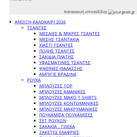
Κατασκευή ιστοσελίδας
ΑΝΟΙΞΗ-ΚΑΛΟΚΑΙΡΙ 2026
ΤΣΑΝΤΕΣ
ΜΕΣΑΊΕΣ & ΜΙΚΡΈΣ ΤΣΆΝΤΕΣ
ΜΈΣΗΣ ΤΣΑΝΤΆΚΙΑ
ΧΙΑΣΤΊ ΤΣΆΝΤΕΣ
ΠΌΛΗΣ ΤΣΆΝΤΕΣ
ΣΑΚΊΔΙΑ ΠΛΆΤΗΣ
ΥΦΑΣΜΆΤΙΝΕΣ ΤΣΆΝΤΕΣ
ΨΆΘΙΝΕΣ-ΘΑΛΆΣΣΗΣ
ΑΜΠΙΓΙΈ ΒΡΑΔΙΝΆ
ΡΟΥΧΑ
ΜΠΛΟΎΖΕΣ TOP
ΜΠΛΟΎΖΕΣ ΑΜΆΝΙΚΕΣ
ΜΠΛΟΎΖΕΣ ΜΑΚΌ T-SHIRTS
ΜΠΛΟΎΖΕΣ ΚΟΝΤΟΜΆΝΙΚΕΣ
ΜΠΛΟΎΖΕΣ ΜΑΚΡΥΜΆΝΙΚΕΣ
ΠΟΥΚΆΜΙΣΑ ΠΟΥΚΑΜΊΣΕΣ
ΣΕΤ ΡΟΎΧΩΝ
ΣΑΚΆΚΙΑ - ΓΙΛΈΚΑ
ΖΑΚΈΤΕΣ ΕΛΑΦΡΙΈΣ