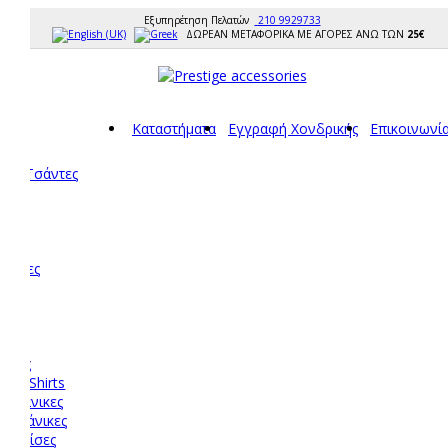
Εξυπηρέτηση Πελατών
210 9929733
ΔΩΡΕΑΝ ΜΕΤΑΦΟΡΙΚΑ ΜΕ ΑΓΟΡΕΣ ΑΝΩ ΤΩΝ
25€
Καταστήματα
Εγγραφή Χονδρικής
Επικοινωνί
ρές Τσάντες
κια
ς
ς
σάντες
σσης
νά
p
νικες
 T-Shirts
τομάνικες
ρυμάνικες
υκαμίσες