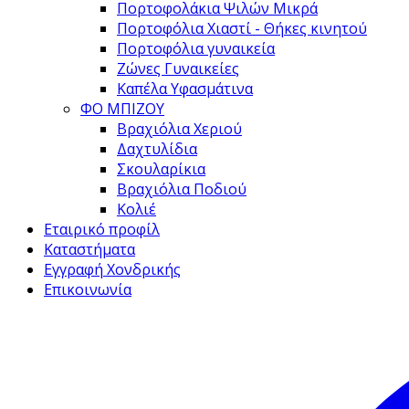
Πορτοφολάκια Ψιλών Μικρά
Πορτοφόλια Χιαστί - Θήκες κινητού
Πορτοφόλια γυναικεία
Ζώνες Γυναικείες
Καπέλα Υφασμάτινα
ΦΟ ΜΠΙΖΟΥ
Βραχιόλια Χεριού
Δαχτυλίδια
Σκουλαρίκια
Βραχιόλια Ποδιού
Κολιέ
Εταιρικό προφίλ
Καταστήματα
Εγγραφή Χονδρικής
Επικοινωνία