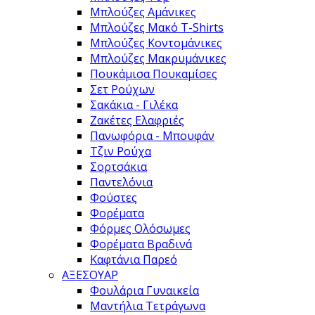
Μπλούζες Αμάνικες
Μπλούζες Μακό T-Shirts
Μπλούζες Κοντομάνικες
Μπλούζες Μακρυμάνικες
Πουκάμισα Πουκαμίσες
Σετ Ρούχων
Σακάκια - Γιλέκα
Ζακέτες Ελαφριές
Πανωφόρια - Μπουφάν
Τζιν Ρούχα
Σορτσάκια
Παντελόνια
Φούστες
Φορέματα
Φόρμες Ολόσωμες
Φορέματα Βραδινά
Καφτάνια Παρεό
ΑΞΕΣΟΥΑΡ
Φουλάρια Γυναικεία
Μαντήλια Τετράγωνα