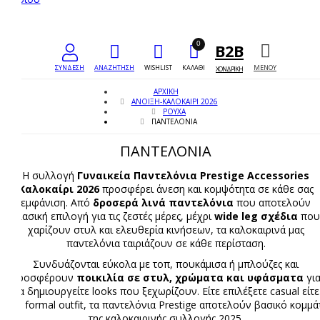
0
TOGGLE ME
B2B
ΣΥΝΔΕΣΗ
ΑΝΑΖΗΤΗΣΗ
WISHLIST
ΚΑΛΑΘΙ
ΜΕΝΟΥ
ΧΟΝΔΡΙΚΗ
ΑΡΧΙΚΉ
ΑΝΟΙΞΗ-ΚΑΛΟΚΑΙΡΙ 2026
ΡΟΥΧΑ
ΠΑΝΤΕΛΌΝΙΑ
ΠΑΝΤΕΛΌΝΙΑ
Η συλλογή
Γυναικεία Παντελόνια Prestige Accessories
Καλοκαίρι 2026
προσφέρει άνεση και κομψότητα σε κάθε σας
εμφάνιση. Από
δροσερά λινά παντελόνια
που αποτελούν
κλασική επιλογή για τις ζεστές μέρες, μέχρι
wide leg σχέδια
που
χαρίζουν στυλ και ελευθερία κινήσεων, τα καλοκαιρινά μας
παντελόνια ταιριάζουν σε κάθε περίσταση.
Συνδυάζονται εύκολα με τοπ, πουκάμισα ή μπλούζες και
προσφέρουν
ποικιλία σε στυλ, χρώματα και υφάσματα
γι
να δημιουργείτε looks που ξεχωρίζουν. Είτε επιλέξετε casual είτε
πιο formal outfit, τα παντελόνια Prestige αποτελούν βασικό κομμά
της καλοκαιρινής συλλογής 2025.