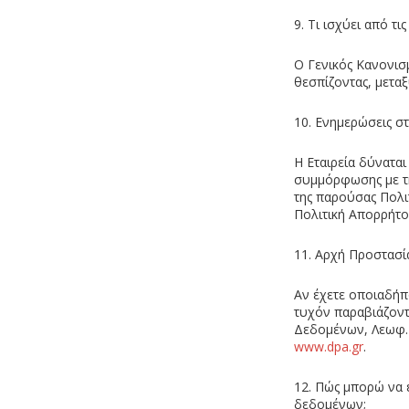
9. Τι ισχύει από τι
Ο Γενικός Κανονισ
θεσπίζοντας, μετα
10. Ενημερώσεις σ
Η Εταιρεία δύνατα
συμμόρφωσης με τη
της παρούσας Πολι
Πολιτική Απορρήτο
11. Αρχή Προστασ
Αν έχετε οποιαδήπ
τυχόν παραβιάζοντ
Δεδομένων, Λεωφ. 
www.dpa.gr
.
12. Πώς μπορώ να 
δεδομένων;