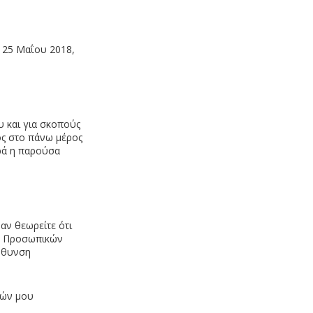
ς 25 Μαΐου 2018,
υ και για σκοπούς
ος στο πάνω μέρος
ρά η παρούσα
αν θεωρείτε ότι
ας Προσωπικών
εύθυνση
κών μου