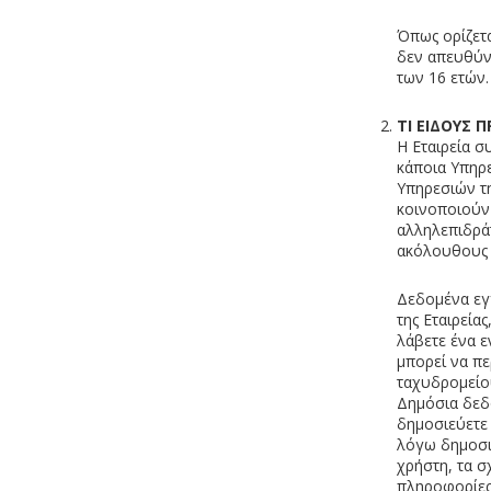
Όπως ορίζετα
δεν απευθύν
των 16 ετών.
ΤΙ ΕΙΔΟΥΣ 
Η Εταιρεία σ
κάποια Υπηρε
Υπηρεσιών τη
κοινοποιούν 
αλληλεπιδράτ
ακόλουθους 
Δεδομένα εγ
της Εταιρεία
λάβετε ένα ε
μπορεί να πε
ταχυδρομείου
Δημόσια δεδ
δημοσιεύετε 
λόγω δημοσι
χρήστη, τα σ
πληροφορίες 