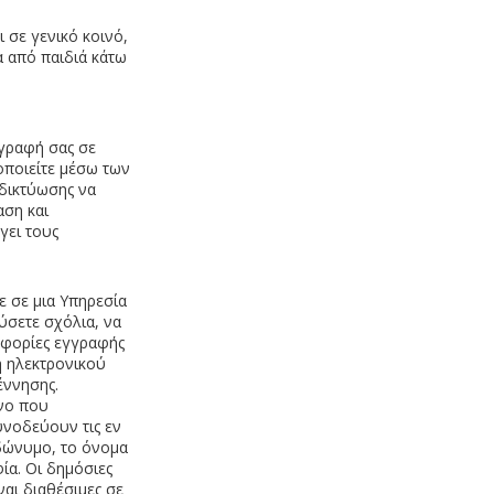
 σε γενικό κοινό,
 από παιδιά κάτω
γγραφή σας σε
νοποιείτε μέσω των
 δικτύωσης να
αση και
γει τους
 σε μια Υπηρεσία
ύσετε σχόλια, να
οφορίες εγγραφής
η ηλεκτρονικού
έννησης.
ενο που
υνοδεύουν τις εν
υδώνυμο, το όνομα
ία. Οι δημόσιες
ναι διαθέσιμες σε