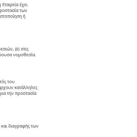
 Εταιρεία έχει
προστασία των
ωστοποίηση ή
ιών, (ii) στις
σχύουσα νομοθεσία.
τός του
άρχουν κατάλληλες
για την προστασία
 και διαγραφής των