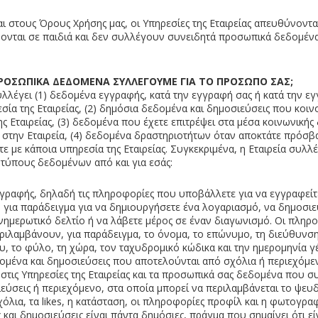
ι στους Όρους Χρήσης μας, οι Υπηρεσίες της Εταιρείας απευθύνονται
ονται σε παιδιά και δεν συλλέγουν συνειδητά προσωπικά δεδομένα
ΠΡΟΣΩΠΙΚΑ ΔΕΔΟΜΕΝΑ ΣΥΛΛΕΓΟΥΜΕ ΓΙΑ ΤΟ ΠΡΟΣΩΠΟ ΣΑΣ;
υλλέγει (1) δεδομένα εγγραφής, κατά την εγγραφή σας ή κατά την ε
σία της Εταιρείας, (2) δημόσια δεδομένα και δημοσιεύσεις που κοι
ς Εταιρείας, (3) δεδομένα που έχετε επιτρέψει στα μέσα κοινωνικής
στην Εταιρεία, (4) δεδομένα δραστηριοτήτων όταν αποκτάτε πρόσβ
ε με κάποια υπηρεσία της Εταιρείας. Συγκεκριμένα, η Εταιρεία συλλέ
τύπους δεδομένων από και για εσάς:
γραφής, δηλαδή τις πληροφορίες που υποβάλλετε για να εγγραφείτε
ς, για παράδειγμα για να δημιουργήσετε ένα λογαριασμό, να δημοσιε
νημερωτικό δελτίο ή να λάβετε μέρος σε έναν διαγωνισμό. Οι πληρ
ριλαμβάνουν, για παράδειγμα, το όνομα, το επώνυμο, τη διεύθυνσ
, το φύλο, τη χώρα, τον ταχυδρομικό κώδικα και την ημερομηνία γ
ομένα και δημοσιεύσεις που αποτελούνται από σχόλια ή περιεχόμ
στις Υπηρεσίες της Εταιρείας και τα προσωπικά σας δεδομένα που σ
εύσεις ή περιεχόμενο, στα οποία μπορεί να περιλαμβάνεται το ψε
χόλια, τα likes, η κατάσταση, οι πληροφορίες προφίλ και η φωτογραφ
και δημοσιεύσεις είναι πάντα δημόσιες, πράγμα που σημαίνει ότι εί