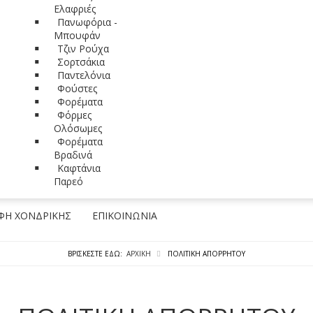
Ελαφριές
Πανωφόρια -
Μπουφάν
Τζιν Ρούχα
Σορτσάκια
Παντελόνια
Φούστες
Φορέματα
Φόρμες
Ολόσωμες
Φορέματα
Βραδινά
Καφτάνια
Παρεό
ΦΉ ΧΟΝΔΡΙΚΉΣ
ΕΠΙΚΟΙΝΩΝΊΑ
ΒΡΊΣΚΕΣΤΕ ΕΔΏ:
ΑΡΧΙΚΉ
ΠΟΛΙΤΙΚΉ ΑΠΟΡΡΉΤΟΥ