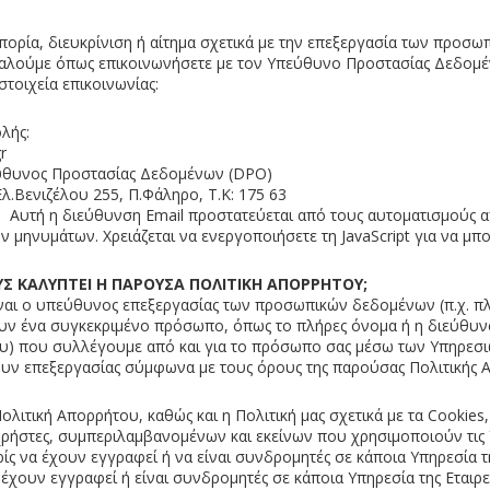
πορία, διευκρίνιση ή αίτημα σχετικά με την επεξεργασία των προσω
λούμε όπως επικοινωνήσετε με τον Υπεύθυνο Προστασίας Δεδομέν
τοιχεία επικοινωνίας:
λής:
r
ύθυνος Προστασίας Δεδομένων (DPO)
λ.Βενιζέλου 255, Π.Φάληρο, Τ.Κ: 175 63
l:
Αυτή η διεύθυνση Email προστατεύεται από τους αυτοματισμούς
 μηνυμάτων. Χρειάζεται να ενεργοποιήσετε τη JavaScript για να μπορ
ΟΥΣ ΚΑΛΥΠΤΕΙ Η ΠΑΡΟΥΣΑ ΠΟΛΙΤΙΚΗ ΑΠΟΡΡΗΤΟΥ;
είναι ο υπεύθυνος επεξεργασίας των προσωπικών δεδομένων (π.χ. 
υν ένα συγκεκριμένο πρόσωπο, όπως το πλήρες όνομα ή η διεύθυν
υ) που συλλέγουμε από και για το πρόσωπο σας μέσω των Υπηρεσιώ
υν επεξεργασίας σύμφωνα με τους όρους της παρούσας Πολιτικής 
λιτική Απορρήτου, καθώς και η Πολιτική μας σχετικά με τα Cookies,
ρήστες, συμπεριλαμβανομένων και εκείνων που χρησιμοποιούν τις 
ρίς να έχουν εγγραφεί ή να είναι συνδρομητές σε κάποια Υπηρεσία τη
έχουν εγγραφεί ή είναι συνδρομητές σε κάποια Υπηρεσία της Εταιρε