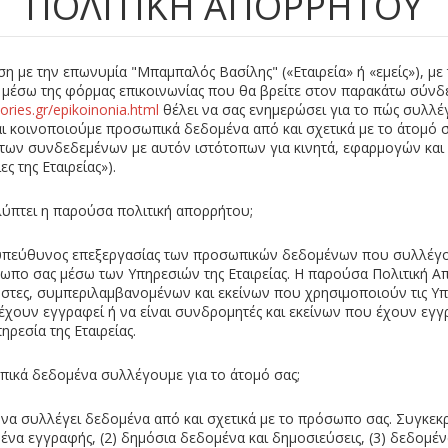
ΠΟΛΙΤΙΚΉ ΑΠΟΡΡΉΤΟΥ
ση με την επωνυμία "Μπαμπαλός Βασίλης" («Εταιρεία» ή «εμείς»), με
 μέσω της φόρμας επικοινωνίας που θα βρείτε στον παρακάτω σύν
ries.gr/epikoinonia.html
θέλει να σας ενημερώσει για το πώς συλλέ
ι κοινοποιούμε προσωπικά δεδομένα από και σχετικά με το άτομό 
 των συνδεδεμένων με αυτόν ιστότοπων για κινητά, εφαρμογών και 
ς της Εταιρείας»).
αλύπτει η παρούσα πολιτική απορρήτου;
ο υπεύθυνος επεξεργασίας των προσωπικών δεδομένων που συλλέγο
σωπο σας μέσω των Υπηρεσιών της Εταιρείας. Η παρούσα Πολιτική Α
ήστες, συμπεριλαμβανομένων και εκείνων που χρησιμοποιούν τις Υπ
 έχουν εγγραφεί ή να είναι συνδρομητές και εκείνων που έχουν εγγρ
ρεσία της Εταιρείας.
ωπικά δεδομένα συλλέγουμε για το άτομό σας;
 να συλλέγει δεδομένα από και σχετικά με το πρόσωπο σας. Συγκεκρ
ένα εγγραφής, (2) δημόσια δεδομένα και δημοσιεύσεις, (3) δεδομέν