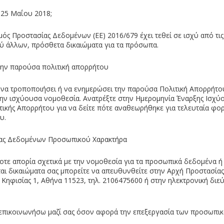
ς 25 Μαΐου 2018;
μός Προστασίας Δεδομένων (ΕΕ) 2016/679 έχει τεθεί σε ισχύ από τι
ξύ άλλων, πρόσθετα δικαιώματα για τα πρόσωπα.
την παρούσα πολιτική απορρήτου
ι να τροποποιήσει ή να ενημερώσει την παρούσα Πολιτική Απορρήτο
ν ισχύουσα νομοθεσία. Ανατρέξτε στην Ημερομηνία Έναρξης Ισχύ
τικής Απορρήτου για να δείτε πότε αναθεωρήθηκε για τελευταία φο
υ.
ίας Δεδομένων Προσωπικού Χαρακτήρα
οτε απορία σχετικά με την νομοθεσία για τα προσωπικά δεδομένα ή 
αι δικαιώματα σας μπορείτε να απευθυνθείτε στην Αρχή Προστασί
Κηφισίας 1, Αθήνα 11523, τηλ. 2106475600 ή στην ηλεκτρονική δι
επικοινωνήσω μαζί σας όσον αφορά την επεξεργασία των προσωπι