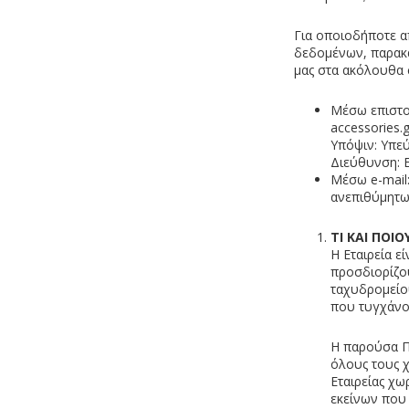
Για οποιοδήποτε α
δεδομένων, παρακα
μας στα ακόλουθα σ
Μέσω επιστο
accessories.g
Υπόψιν: Υπε
Διεύθυνση: Ε
Μέσω e-mai
ανεπιθύμητων
ΤΙ ΚΑΙ ΠΟΙ
Η Εταιρεία 
προσδιορίζο
ταχυδρομείο
που τυγχάνο
Η παρούσα Πο
όλους τους χ
Εταιρείας χω
εκείνων που 