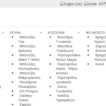
ΔΩΡ
ΡΟΥΧΑ
ΑΞΕΣΟΥΑΡ
ΦΟ ΜΠΙΖΟΥ
Μπλούζες
Φουλάρια
Βραχιό
Top
Γυναικεία
Χεριού
Μπλούζες
Μαντήλια
Δαχτυλ
Αμάνικες
Τετράγωνα
Σκουλα
Μπλούζες
Πορτοφολάκια
Βραχιό
Μακό T-Shirts
Ψιλών Μικρά
Ποδιού
Μπλούζες
Πορτοφόλια
Κολιέ
Κοντομάνικες
Χιαστί - Θήκες
Μπλούζες
κινητού
Μακρυμάνικες
Πορτοφόλια
Πουκάμισα
γυναικεία
ς
Πουκαμίσες
Ζώνες
Σετ Ρούχων
Γυναικείες
Σακάκια -
Καπέλα
Γιλέκα
Υφασμάτινα
Ζακέτες