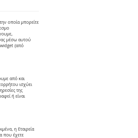
 την οποία μπορείτε
δεσμο
γουμε,
σας μέσω αυτού
widget (από
υμε από και
πορρήτου ισχύει
ηρεσίες της
αφεί ή είναι
ιμένα, η Εταιρεία
α που έχετε