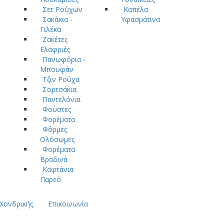
Σετ Ρούχων
Καπέλα
Σακάκια -
Υφασμάτινα
Γιλέκα
Ζακέτες
Ελαφριές
Πανωφόρια -
Μπουφάν
Τζιν Ρούχα
Σορτσάκια
Παντελόνια
Φούστες
Φορέματα
Φόρμες
Ολόσωμες
Φορέματα
Βραδινά
Καφτάνια
Παρεό
Χονδρικής
Επικοινωνία