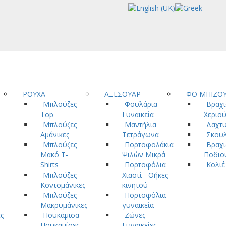
ΡΟΥΧΑ
ΑΞΕΣΟΥΑΡ
ΦΟ ΜΠΙΖΟ
Μπλούζες
Φουλάρια
Βραχι
Top
Γυναικεία
Χεριο
Μπλούζες
Μαντήλια
Δαχτυ
Αμάνικες
Τετράγωνα
Σκουλ
Μπλούζες
Πορτοφολάκια
Βραχι
Μακό T-
Ψιλών Μικρά
Ποδιο
Shirts
Πορτοφόλια
Κολιέ
Μπλούζες
Χιαστί - Θήκες
Κοντομάνικες
κινητού
Μπλούζες
Πορτοφόλια
Μακρυμάνικες
γυναικεία
ς
Πουκάμισα
Ζώνες
Πουκαμίσες
Γυναικείες