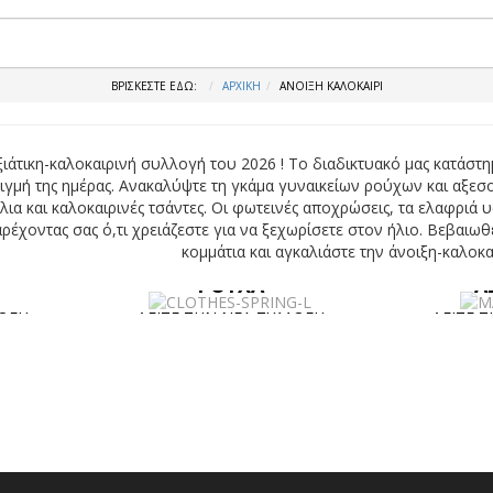
ΒΡΊΣΚΕΣΤΕ ΕΔΏ:
ΑΡΧΙΚΉ
ΑΝΟΙΞΗ ΚΑΛΟΚΑΙΡΙ
ιάτικη-καλοκαιρινή συλλογή του 2026 ! Το διαδικτυακό μας κατάστημ
τιγμή της ημέρας. Ανακαλύψτε τη γκάμα γυναικείων ρούχων και αξεσ
λια και καλοκαιρινές τσάντες. Οι φωτεινές αποχρώσεις, τα ελαφριά
ρέχοντας σας ό,τι χρειάζεστε για να ξεχωρίσετε στον ήλιο. Βεβαιωθ
κομμάτια και αγκαλιάστε την άνοιξη-καλοκα
ΡΟΥΧΑ
Α
ΛΟΓΗ
ΔΕΙΤΕ ΤΗΝ ΝΕΑ ΣΥΛΛΟΓΗ
ΔΕΙΤΕ 