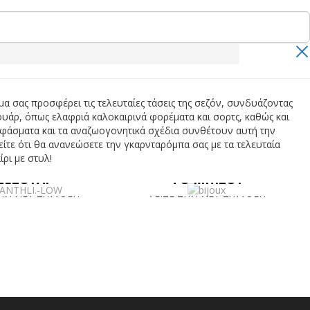
α σας προσφέρει τις τελευταίες τάσεις της σεζόν, συνδυάζοντας
ουάρ, όπως ελαφριά καλοκαιρινά φορέματα και σορτς, καθώς και
 υφάσματα και τα αναζωογονητικά σχέδια συνθέτουν αυτή την
είτε ότι θα ανανεώσετε την γκαρνταρόμπα σας με τα τελευταία
ίρι με στυλ!
ΞΕΣΟΥΑΡ
ΦΟ ΜΠΙΖΟΥ
ΤΗΝ ΝΕΑ ΣΥΛΛΟΓΗ
ΔΕΙΤΕ ΤΗΝ ΝΕΑ ΣΥΛΛΟΓΗ