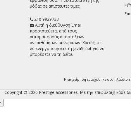
εμφάνιση σου. Η τελευταία λέξη της
Εγγ
μόδας σε απίστευτες τιμές.
Επι
210 9929733
Αυτή η διεύθυνση Email
προστατεύεται από τους
αυτοματισμούς αποστολέων
ανεπιθύμητων μηνυμάτων. Χρειάζεται
να ενεργοποιήσετε τη JavaScript για να
μπορέσετε να τη δείτε.
Η επιχείρηση ενισχύθηκε στο πλαίσιο τ
Copyright © 2026 Prestige accessories. Με την επιφύλαξη κάθε δι
Scroll
to
Top
Σύνδε