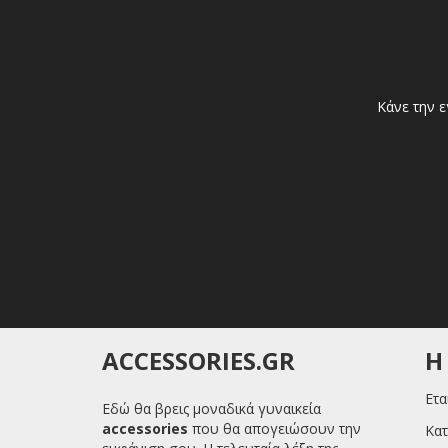
Κάνε την ε
ACCESSORIES.GR
H
Ετα
Εδώ θα βρεις μοναδικά γυναικεία
accessories
που θα απογειώσουν την
Κατ