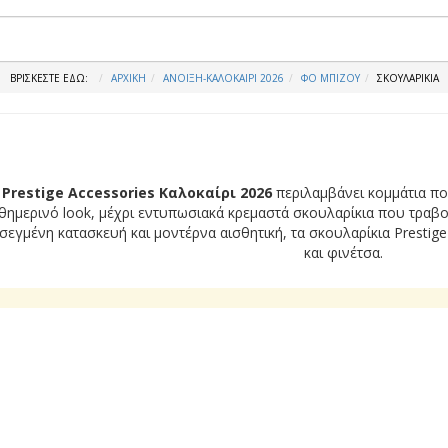
ΒΡΊΣΚΕΣΤΕ ΕΔΏ:
ΑΡΧΙΚΉ
ΑΝΟΙΞΗ-ΚΑΛΟΚΑΙΡΙ 2026
ΦΟ ΜΠΙΖΟΥ
ΣΚΟΥΛΑΡΊΚΙΑ
Prestige Accessories Καλοκαίρι 2026
περιλαμβάνει κομμάτια που
αθημερινό look, μέχρι εντυπωσιακά κρεμαστά σκουλαρίκια που τραβού
εγμένη κατασκευή και μοντέρνα αισθητική, τα σκουλαρίκια Prestige
και φινέτσα.