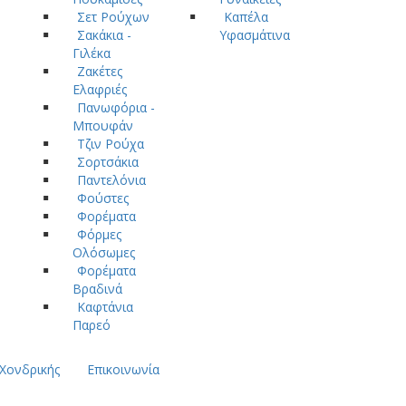
Σετ Ρούχων
Καπέλα
Σακάκια -
Υφασμάτινα
Γιλέκα
Ζακέτες
Ελαφριές
Πανωφόρια -
Μπουφάν
Τζιν Ρούχα
Σορτσάκια
Παντελόνια
Φούστες
Φορέματα
Φόρμες
Ολόσωμες
Φορέματα
Βραδινά
Καφτάνια
Παρεό
Χονδρικής
Επικοινωνία