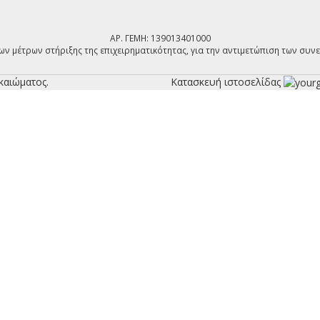
ΑΡ. ΓΕΜΗ: 139013401000
ων μέτρων στήριξης της επιχειρηματικότητας, για την αντιμετώπιση των συν
καιώματος.
Κατασκευή ιστοσελίδας
ση
Χρήστη:
:
 τον κωδικό πρόσβασής σας;