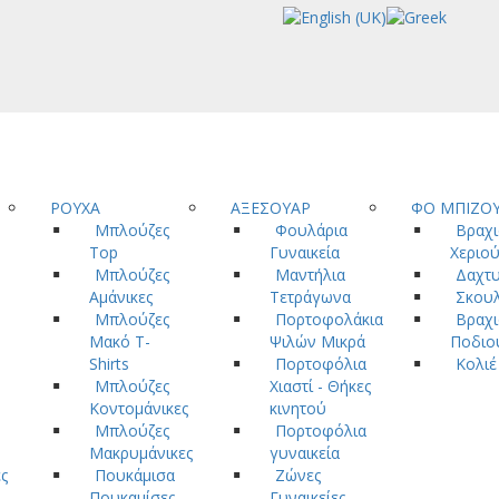
ΡΟΥΧΑ
ΑΞΕΣΟΥΑΡ
ΦΟ ΜΠΙΖΟ
Μπλούζες
Φουλάρια
Βραχι
Top
Γυναικεία
Χεριο
Μπλούζες
Μαντήλια
Δαχτυ
Αμάνικες
Τετράγωνα
Σκουλ
Μπλούζες
Πορτοφολάκια
Βραχι
Μακό T-
Ψιλών Μικρά
Ποδιο
Shirts
Πορτοφόλια
Κολιέ
Μπλούζες
Χιαστί - Θήκες
Κοντομάνικες
κινητού
Μπλούζες
Πορτοφόλια
Μακρυμάνικες
γυναικεία
ς
Πουκάμισα
Ζώνες
Πουκαμίσες
Γυναικείες