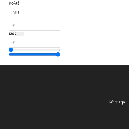
Κολιέ
ΤΙΜΗ
εώς
Κάνε την ε