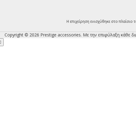
Η επιχείρηση ενισχύθηκε στο πλαίσιο τ
Copyright © 2026 Prestige accessories. Με την επιφύλαξη κάθε δι
Scroll
to
Top
Σύνδε
Όνομα 
Κωδικός
Ξεχάσατε