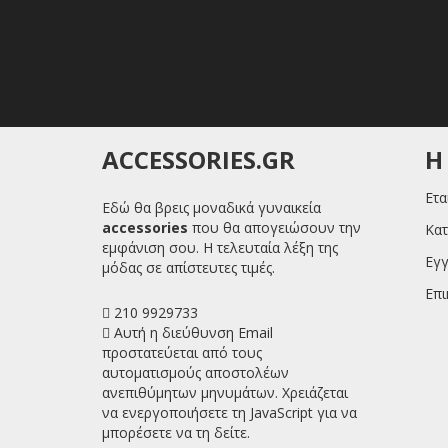
ACCESSORIES.GR
H
Ετα
Εδώ θα βρεις μοναδικά γυναικεία
accessories
που θα απογειώσουν την
Κατ
εμφάνιση σου. Η τελευταία λέξη της
Εγγ
μόδας σε απίστευτες τιμές.
Επι
210 9929733
Αυτή η διεύθυνση Email
προστατεύεται από τους
αυτοματισμούς αποστολέων
ανεπιθύμητων μηνυμάτων. Χρειάζεται
να ενεργοποιήσετε τη JavaScript για να
μπορέσετε να τη δείτε.