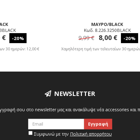
ACK
ΜΑΥΡΟ/BLACK
53BLACK
Κωδ. 8.226.3250BLACK
 €
8,00 €
9,99 €
-20%
-20%
ων 30 ημερών: 12,00 €
Χαμηλότερη τιμή των τελευταίων 30 ημερών:
NEWSLETTER
γγραφή σου στο newsletter μας και ανακάλυψε νέα accessories και
Συμφωνώ με την
Πολιτική απορρήτου