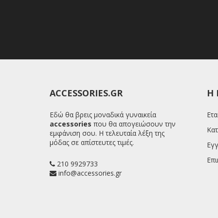
ACCESSORIES.GR
H 
Εδώ θα βρεις μοναδικά γυναικεία
Ετα
accessories
που θα απογειώσουν την
Κατ
εμφάνιση σου. Η τελευταία λέξη της
μόδας σε απίστευτες τιμές.
Εγγ
Επι
210 9929733
info@accessories.gr