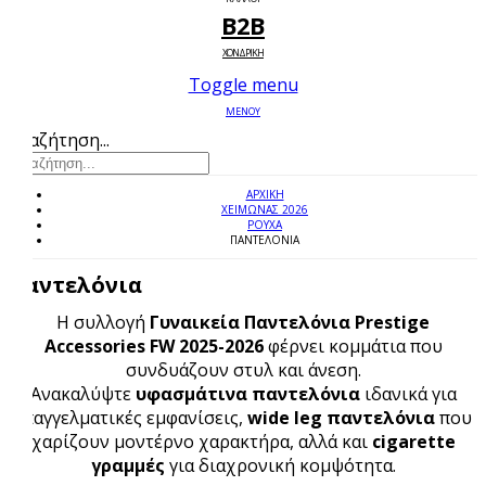
B2B
ΧΟΝΔΡΙΚΗ
Toggle menu
ΜΕΝΟΥ
Αναζήτηση...
ΑΡΧΙΚΉ
ΧΕΙΜΩΝΑΣ 2026
ΡΟΥΧΑ
ΠΑΝΤΕΛΌΝΙΑ
Παντελόνια
Η συλλογή
Γυναικεία Παντελόνια Prestige
Accessories FW 2025-2026
φέρνει κομμάτια που
συνδυάζουν στυλ και άνεση.
Ανακαλύψτε
υφασμάτινα παντελόνια
ιδανικά για
επαγγελματικές εμφανίσεις,
wide leg παντελόνια
που
χαρίζουν μοντέρνο χαρακτήρα, αλλά και
cigarette
γραμμές
για διαχρονική κομψότητα.