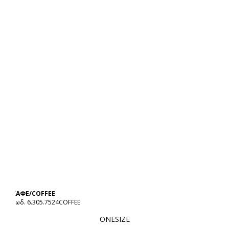
ΚΑΦΕ/COFFEE
Κωδ. 6.305.7524COFFEE
ONESIZE