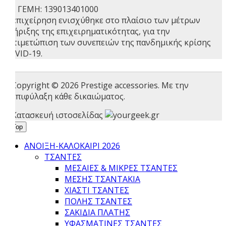
ΑΡ. ΓΕΜΗ: 139013401000
Η επιχείρηση ενισχύθηκε στο πλαίσιο των μέτρων
στήριξης της επιχειρηματικότητας, για την
αντιμετώπιση των συνεπειών της πανδημικής κρίσης
COVID-19.
Copyright © 2026 Prestige accessories. Με την
επιφύλαξη κάθε δικαιώματος.
Κατασκευή ιστοσελίδας
l to Top
ΑΝΟΙΞΗ-ΚΑΛΟΚΑΙΡΙ 2026
ΤΣΑΝΤΕΣ
ΜΕΣΑΊΕΣ & ΜΙΚΡΈΣ ΤΣΆΝΤΕΣ
ΜΈΣΗΣ ΤΣΑΝΤΆΚΙΑ
ΧΙΑΣΤΊ ΤΣΆΝΤΕΣ
ΠΌΛΗΣ ΤΣΆΝΤΕΣ
ΣΑΚΊΔΙΑ ΠΛΆΤΗΣ
ΥΦΑΣΜΆΤΙΝΕΣ ΤΣΆΝΤΕΣ