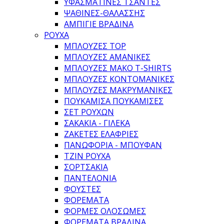
ΥΦΑΣΜΆΤΙΝΕΣ ΤΣΆΝΤΕΣ
ΨΆΘΙΝΕΣ-ΘΑΛΆΣΣΗΣ
ΑΜΠΙΓΙΈ ΒΡΑΔΙΝΆ
ΡΟΥΧΑ
ΜΠΛΟΎΖΕΣ TOP
ΜΠΛΟΎΖΕΣ ΑΜΆΝΙΚΕΣ
ΜΠΛΟΎΖΕΣ ΜΑΚΌ T-SHIRTS
ΜΠΛΟΎΖΕΣ ΚΟΝΤΟΜΆΝΙΚΕΣ
ΜΠΛΟΎΖΕΣ ΜΑΚΡΥΜΆΝΙΚΕΣ
ΠΟΥΚΆΜΙΣΑ ΠΟΥΚΑΜΊΣΕΣ
ΣΕΤ ΡΟΎΧΩΝ
ΣΑΚΆΚΙΑ - ΓΙΛΈΚΑ
ΖΑΚΈΤΕΣ ΕΛΑΦΡΙΈΣ
ΠΑΝΩΦΌΡΙΑ - ΜΠΟΥΦΆΝ
ΤΖΙΝ ΡΟΎΧΑ
ΣΟΡΤΣΆΚΙΑ
ΠΑΝΤΕΛΌΝΙΑ
ΦΟΎΣΤΕΣ
ΦΟΡΈΜΑΤΑ
ΦΌΡΜΕΣ ΟΛΌΣΩΜΕΣ
ΦΟΡΈΜΑΤΑ ΒΡΑΔΙΝΆ