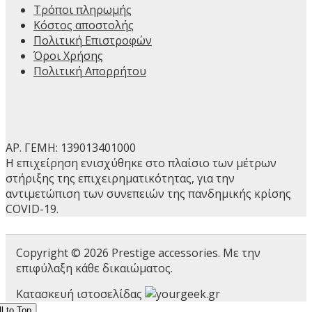
Τρόποι πληρωμής
Κόστος αποστολής
Πολιτική Επιστροφών
Όροι Χρήσης
Πολιτική Απορρήτου
ΑΡ. ΓΕΜΗ: 139013401000
Η επιχείρηση ενισχύθηκε στο πλαίσιο των μέτρων
στήριξης της επιχειρηματικότητας, για την
αντιμετώπιση των συνεπειών της πανδημικής κρίσης
COVID-19.
Copyright © 2026 Prestige accessories. Με την
επιφύλαξη κάθε δικαιώματος.
Κατασκευή ιστοσελίδας
l to Top